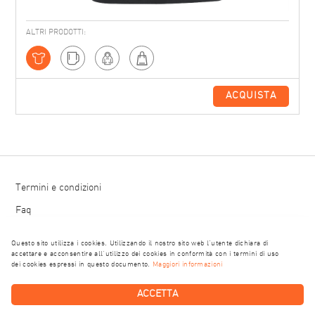
ALTRI PRODOTTI:
ACQUISTA
Termini e condizioni
Faq
POWERED BY
Questo sito utilizza i cookies. Utilizzando il nostro sito web l'utente dichiara di
accettare e acconsentire all’utilizzo dei cookies in conformità con i termini di uso
dei cookies espressi in questo documento.
Maggiori informazioni
ACCETTA
© copyright Worth Wearing Società Benefit S.r.l. - P.I. 09535660964